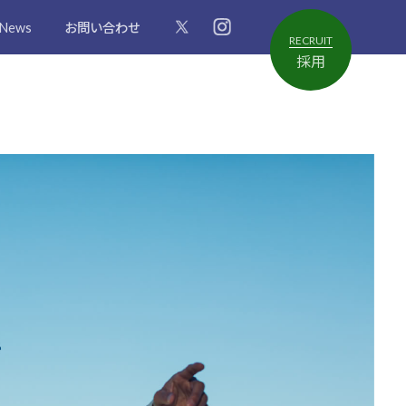
News
お問い合わせ
RECRUIT
採用
成
セ
募
OP
調査
和
イ
集
技
ワ
要
術
の
項
を
ヒ
知
ト
る